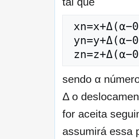
tal que
x
n
=
x
+
Δ
(
α
−
0
y
n
=
y
+
Δ
(
α
−
0
z
n
=
z
+
Δ
(
α
−
0
sendo
α
números
Δ
o deslocament
for aceita segui
assumirá essa p