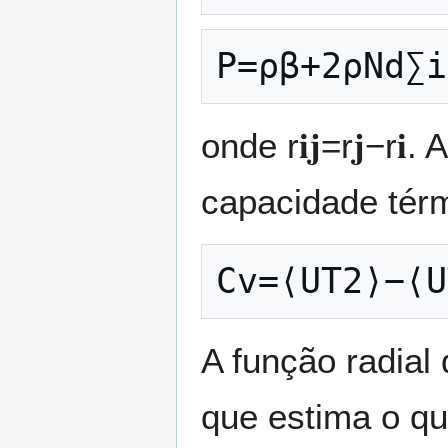
P
=
ρ
β
+
2
ρ
N
d
∑
i
onde
r
𝐢
𝐣
=
r
𝐣
−
r
𝐢
. 
capacidade tér
C
v
=
⟨
U
T
2
⟩
−
⟨
U
A função radial
que estima o qu