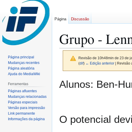
Página
Discussão
Grupo - Lenn
Página principal
Revisão de 10h48min de 23 de j
Mudanças recentes
(
dif
)
← Edição anterior
| Revisão a
Página aleatória
Ajuda do MediaWiki
Ir
Ir
Alunos: Ben-Hur
Ferramentas
para
para
Páginas afluentes
navegação
pesquisar
Mudanças relacionadas
Páginas especiais
Versão para impressão
Link permanente
O potencial dev
Informações da página