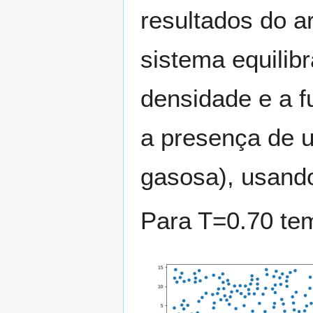
resultados do ar
sistema equilibr
densidade e a fu
a presença de u
gasosa), usan
Para
T
=
0
.
7
0
tem