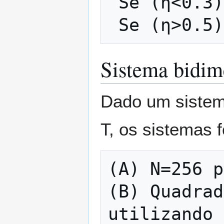
 Se (
η
<
0
.
3
)
 Se (
η
>
0
.
5
)
Sistema bidim
Dado um siste
T
, os sistemas 
(A) 
N
=
2
5
6
 p
(B) Quadrad
utilizando 