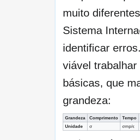
muito diferente
Sistema Internac
identificar err
viável trabalha
básicas, que m
grandeza:
Grandeza
Comprimento
Tempo
Unidade
σ
σ
m
p
/
ϵ