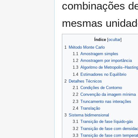
combinações de
mesmas unidade
Índice
1
Método Monte Carlo
1.1
Amostragem simples
1.2
Amostragem por importância
1.3
Algoritmo de Metropolis–Hastin
1.4
Estimadores no Equilíbrio
2
Detalhes Técnicos
2.1
Condições de Contorno
2.2
Convenção da imagem mínima
2.3
Truncamento nas interações
2.4
Translação
3
Sistema bidimensional
3.1
Transição de fase líquido-gás
3.2
Transição de fase com densidad
3.3
Transição de fase com temperat