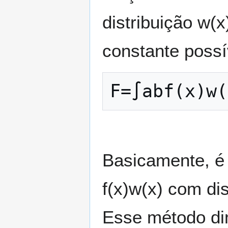
distribuição
w
(
x
constante possí
F
=
∫
a
b
f
(
x
)
w
(
Basicamente, é 
f
(
x
)
w
(
x
)
com dis
Esse método dim