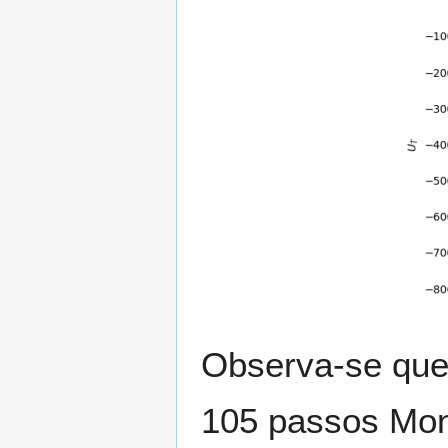
Observa-se que 
1
0
5
passos Mont