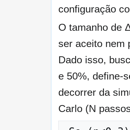
configuração c
O tamanho de
ser aceito nem 
Dado isso, bus
e
5
0
%
, define-
decorrer da sim
Carlo (
N
passos 