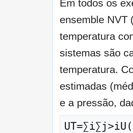
Em todos os exe
ensemble NVT (
temperatura co
sistemas são c
temperatura. Co
estimadas (médi
e a pressão, da
U
T
=
∑
i
∑
j
>
i
U
(