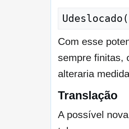
U
d
e
s
l
o
c
a
d
o
(
Com esse potenc
sempre finitas, 
alteraria medid
Translação
A possível nova