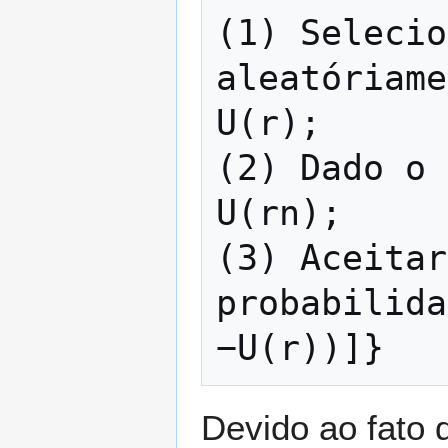
(1) Selecio
U
(
r
)
;

(2) Dado o 
U
(
r
n
)
;

(3) Aceitar
probabilida
−
U
(
r
)
)
]
}
Devido ao fato