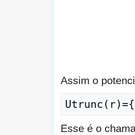
Assim o potenci
U
t
r
u
n
c
(
r
)
=
{
Esse é o chama