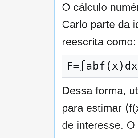
O cálculo numér
Carlo parte da 
reescrita como:
F
=
∫
a
b
f
(
x
)
d
x
Dessa forma, ut
para estimar
⟨
f
(
de interesse. O