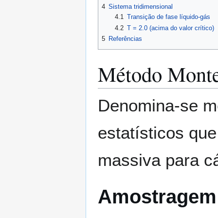
4
Sistema tridimensional
4.1
Transição de fase líquido-gás
4.2
T = 2.0 (acima do valor crítico)
5
Referências
Método Monte
Denomina-se mé
estatísticos qu
massiva para cá
Amostragem 